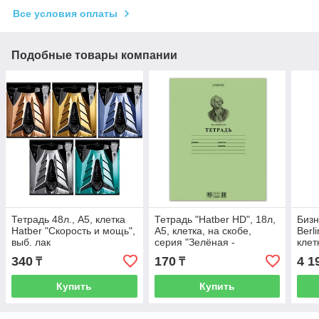
Все условия оплаты
Подобные товары компании
Тетрадь 48л., А5, клетка
Тетрадь "Hatber HD", 18л,
Бизн
Hatber "Скорость и мощь",
А5, клетка, на скобе,
Berl
выб. лак
серия "Зелёная -
клет
Ломоносов М.В."
плас
340
170
4 1
₸
₸
Купить
Купить