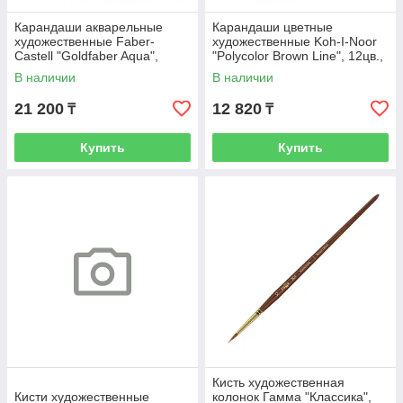
Карандаши акварельные
Карандаши цветные
художественные Faber-
художественные Koh-I-Noor
Castell "Goldfaber Aqua",
"Polycolor Brown Line", 12цв.,
24цв., метал. коробка
заточен., металл. пенал,
В наличии
В наличии
21 200
12 820
₸
₸
Купить
Купить
Кисть художественная
Кисти художественные
колонок Гамма "Классика",