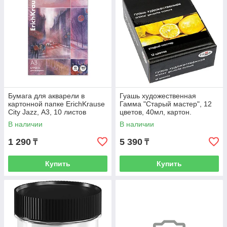
Бумага для акварели в
Гуашь художественная
картонной папке ErichKrause
Гамма "Старый мастер", 12
City Jazz, А3, 10 листов
цветов, 40мл, картон.
упаковка
В наличии
В наличии
1 290
5 390
₸
₸
Купить
Купить