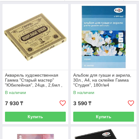
Акварель художественная
Альбом для гуаши и акрила,
Гамма "Старый мастер"
30л., А4, на склейке Гамма
"Юбилейная", 24цв., 2,6мл ,
"Студия", 180г/м4
кювета, картон
В наличии
В наличии
7 930
3 590
₸
₸
Купить
Купить