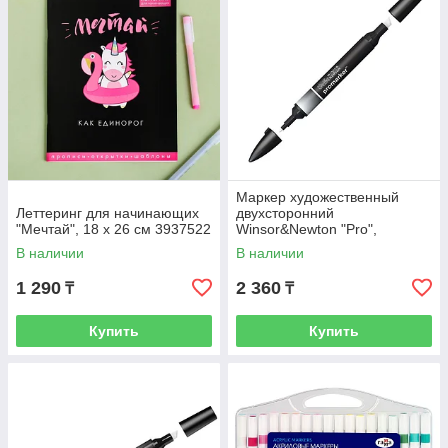
Маркер художественный
Леттеринг для начинающих
двухсторонний
"Мечтай", 18 х 26 см 3937522
Winsor&Newton "Pro",
пулевидный/скошенный,
В наличии
В наличии
2мм/7мм, растушевка (
1 290
2 360
₸
₸
Купить
Купить