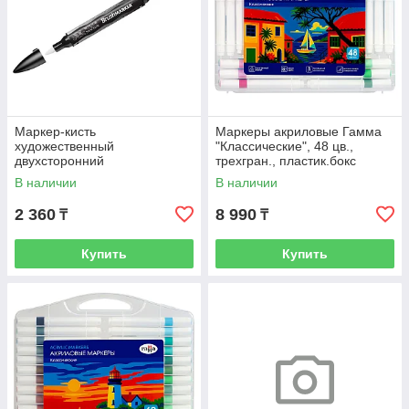
Маркер-кисть
Маркеры акриловые Гамма
художественный
"Классические", 48 цв.,
двухсторонний
трехгран., пластик.бокс
Winsor&Newton "Promarker
В наличии
В наличии
Brush", спиртовой,
скошенный/кист
2 360
8 990
₸
₸
Купить
Купить