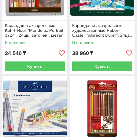
Карандаши акварельные
Карандаши акварельные
Koh-I-Noor "Mondeluz Portrait
художественные Faber-
3724", 24цв., заточен., метал.
Castell "Albrecht Dürer", 24цв.,
Пенал
метал. коробка
В наличии
В наличии
24 540
38 960
₸
₸
Купить
Купить