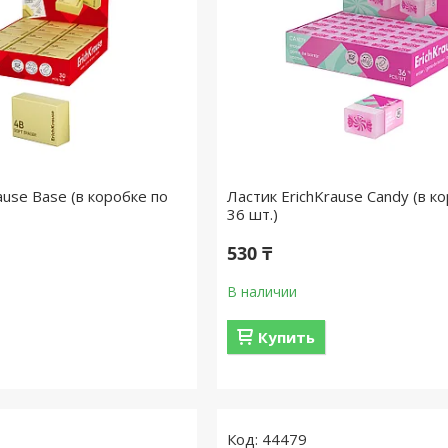
ause Base (в коробке по
Ластик ErichKrause Candy (в к
36 шт.)
530 ₸
В наличии
Купить
44479