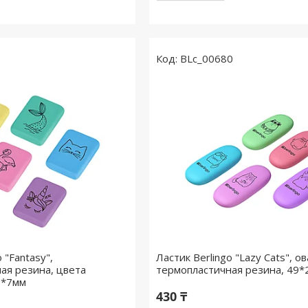
BLc_00680
 "Fantasy",
Ластик Berlingo "Lazy Cats", о
ая резина, цвета
термопластичная резина, 49
3*7мм
430 ₸