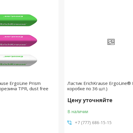
ause ErgoLine Prism
Ластик ErichKrause ErgoLine® 
орезина TPR, dust free
коробке по 36 шт.)
Цену уточняйте
В наличии
+7 (777) 686-15-15