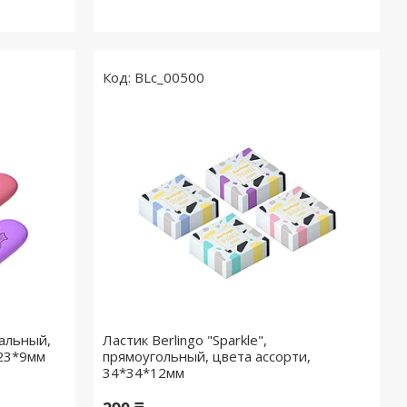
BLc_00500
вальный,
Ластик Berlingo "Sparkle",
*23*9мм
прямоугольный, цвета ассорти,
34*34*12мм