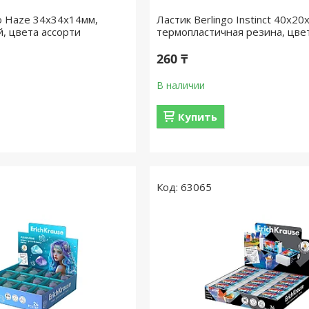
go Haze 34x34x14мм,
Ластик Berlingo Instinct 40x20
, цвета ассорти
термопластичная резина, цве
260 ₸
В наличии
Купить
63065