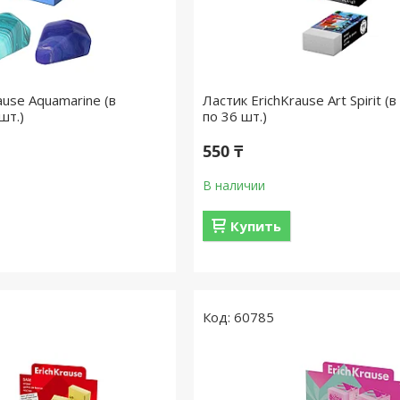
ause Aquamarine (в
Ластик ErichKrause Art Spirit (
шт.)
по 36 шт.)
550 ₸
В наличии
Купить
60785