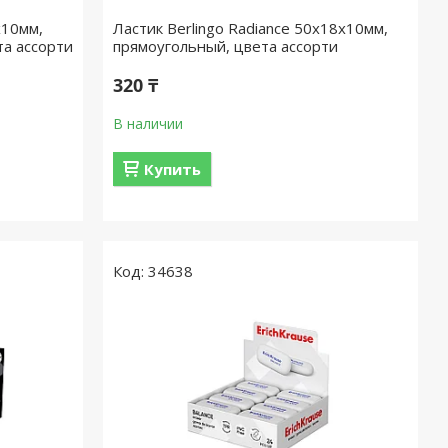
x10мм,
Ластик Berlingo Radiance 50x18x10мм,
та ассорти
прямоугольный, цвета ассорти
320 ₸
В наличии
Купить
34638