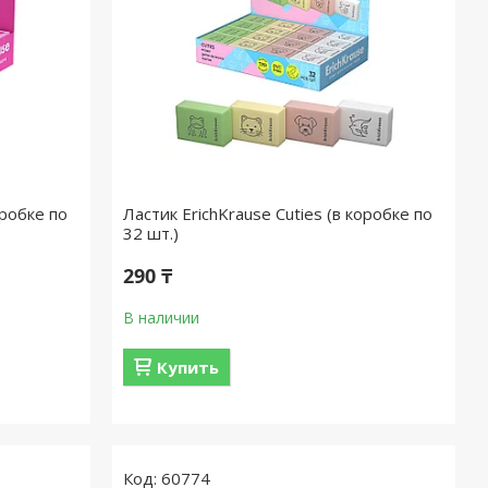
оробке по
Ластик ErichKrause Cuties (в коробке по
32 шт.)
290 ₸
В наличии
Купить
60774