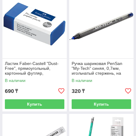
Ластик Faber-Castell "Dust-
Ручка шариковая PenSan
Free", прямоугольный,
"My-Tech" синяя, 0,7мм,
картонный футляр,
игольчатый стержень, на
45*22*13мм, синий
масляной основе
В наличии
В наличии
690
320
₸
₸
Купить
Купить