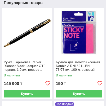
Популярные товары
Ручка шариковая Parker
Бумага для заметок клейкая
"Sonnet Black Lacquer GT"
Double A RN18211-EN
черная, 1,0мм, поворот.,
76*76мм, 100 л, розовый
подар. уп.
неон
В наличии
В наличии
145 900
150
₸
₸
Купить
Купить
Топ продаж