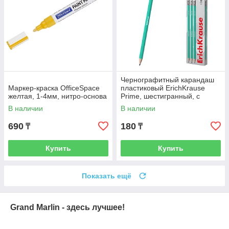
Чернографитный карандаш
Маркер-краска OfficeSpace
пластиковый ErichKrause
желтая, 1-4мм, нитро-основа
Prime, шестигранный, с
ластиком, HB (в коробке по
В наличии
В наличии
12
690
180
₸
₸
Купить
Купить
Показать ещё
Grand Marlin - здесь лучшее!