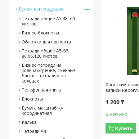
Бумажная продукция
Тетради общие А5 48, 60
листов
Бизнес-блокноты
Обложки для паспорта
Тетради общие А5-B5
80,96,120 листов
Бизнес-тетради на
кольцах/гребне, сменные
блоки к тетрадям на
кольцах
Японский язык
Телефонная книга
записи иерогл
Блокноты
1 200 ₸
Бумага масштабно-
координатная
В наличии
Калька
Купить
Тетради А4