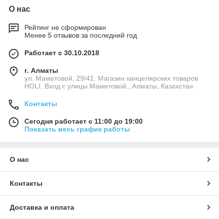
О нас
Выбор школьного пенала
Рейтинг не сформирован
Менее 5 отзывов за последний год
Пеналами пользуются не только школьники. Они полезны
всем, кому приходится носить канцелярские предметы с
Работает с 30.10.2018
собой. Для учеников такие предметы просто необходимы.
Конечно, есть рюкзаки, в которых находятся специальные
г. Алматы
отделения для канцелярских принадлежностей. Но ручки и
ул. Маметовой, 29/41. Магазин канцелярских товаров
HOLI. Вход с улицы Маметовой., Алматы, Казахстан
карандаши при падении портфеля могут сломаться. А это
очень обидно. Поэтому правильно носить инструменты для
Контакты
письма, рисования и черчения непосредственно в
специальных изделиях – пеналах.
Сегодня работает с 11:00 до 19:00
В нашем интернет-магазине «Grand Marlin» родители вместе
Показать весь график работы
с их детьми активно выбирают разнообразные предметы
канцелярии и декора. Вы можете заказать пенал, который
станет любимым и одновременно самым удобным для
О нас
вашего ребенка. Предлагаем на выбор такие модели:
многоярусные разворачивающиеся варианты,
Контакты
вмещающие множество предметов;
пеналы типа косметичек – отличный вариант для
Доставка и оплата
девочек и малышей;