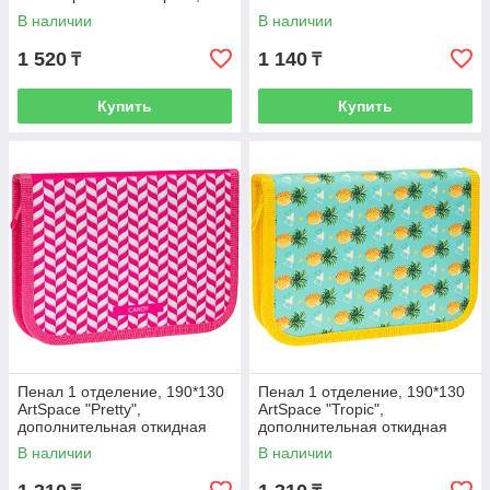
софт-тач
В наличии
В наличии
1 520
1 140
₸
₸
Купить
Купить
Пенал 1 отделение, 190*130
Пенал 1 отделение, 190*130
ArtSpace "Pretty",
ArtSpace "Tropic",
дополнительная откидная
дополнительная откидная
секция, ткань
секция, ткань
В наличии
В наличии