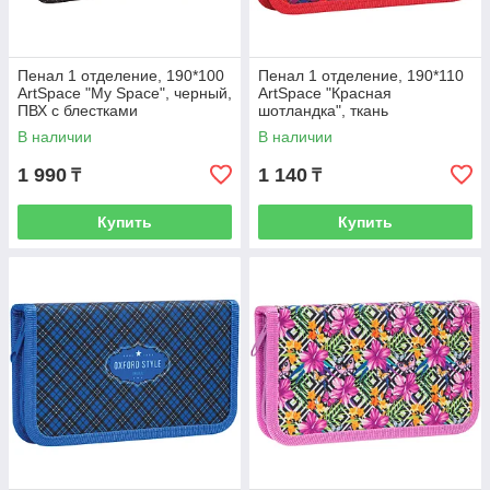
Пенал 1 отделение, 190*100
Пенал 1 отделение, 190*110
ArtSpace "My Space", черный,
ArtSpace "Красная
ПВХ с блестками
шотландка", ткань
В наличии
В наличии
1 990
1 140
₸
₸
Купить
Купить