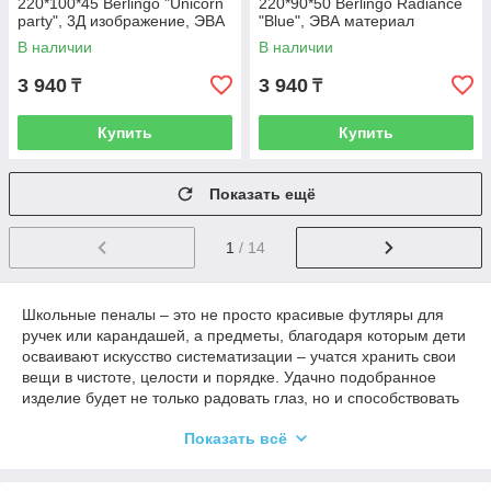
220*100*45 Berlingo "Unicorn
220*90*50 Berlingo Radiance
party", 3Д изображение, ЭВА
"Blue", ЭВА материал
материал
В наличии
В наличии
3 940
3 940
₸
₸
Купить
Купить
Показать ещё
1
/ 14
Школьные пеналы – это не просто красивые футляры для
ручек или карандашей, а предметы, благодаря которым дети
осваивают искусство систематизации – учатся хранить свои
вещи в чистоте, целости и порядке. Удачно подобранное
изделие будет не только радовать глаз, но и способствовать
обучению ребенка в школе, дома и творческим занятиям.
Показать всё
Они нужны не только детям и подросткам, но и всем тем, кто
активно занимается творчеством и имеет большой запас
канцелярских принадлежностей.