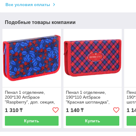
Все условия оплаты
Подобные товары компании
Пенал 1 отделение,
Пенал 1 отделение,
Пена
200*130 ArtSpace
190*110 ArtSpace
190*
"Raspberry", доп. секция,
"Красная шотландка",
шотл
ткань
ткань
1 310
1 140
1 1
₸
₸
Купить
Купить