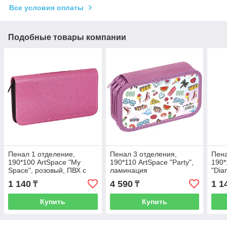
Все условия оплаты
Подобные товары компании
Пенал 1 отделение,
Пенал 3 отделения,
Пена
190*100 ArtSpace "My
190*110 ArtSpace "Party",
190*
Space", розовый, ПВХ с
ламинация
"Dia
блестками
1 140
4 590
1 1
₸
₸
Купить
Купить