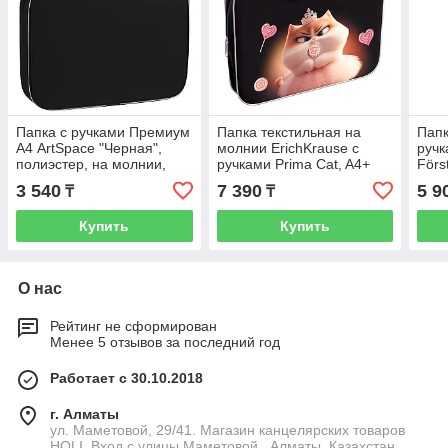
Папка с ручками Премиум
Папка текстильная на
Папк
А4 ArtSpace "Черная",
молнии ErichKrause с
ручк
полиэстер, на молнии,
ручками Prima Cat, A4+
Först
70мм
350*
3 540
7 390
5 9
₸
₸
на 
Купить
Купить
О нас
Рейтинг не сформирован
Менее 5 отзывов за последний год
Работает с 30.10.2018
г. Алматы
ул. Маметовой, 29/41. Магазин канцелярских товаров
HOLI. Вход с улицы Маметовой., Алматы, Казахстан