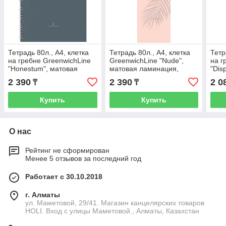
Тетрадь 80л., А4, клетка
Тетрадь 80л., А4, клетка
Тетр
на гребне GreenwichLine
GreenwichLine "Nude",
на г
"Honestum", матовая
матовая ламинация,
"Dis
ламинация, тиснение
тиснение фольгой, 70г/м3
лами
2 390
2 390
2 0
₸
₸
фольгой, 80
фоль
Купить
Купить
О нас
Рейтинг не сформирован
Менее 5 отзывов за последний год
Работает с 30.10.2018
г. Алматы
ул. Маметовой, 29/41. Магазин канцелярских товаров
HOLI. Вход с улицы Маметовой., Алматы, Казахстан