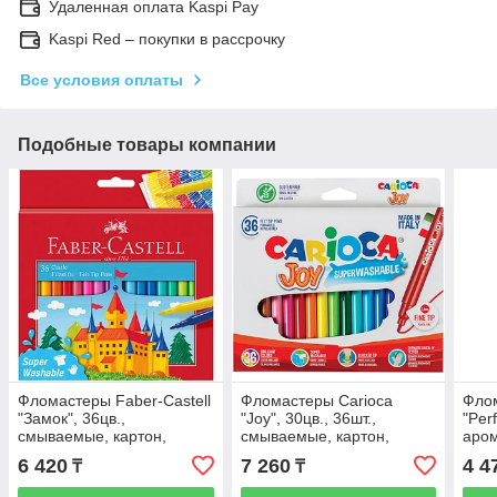
Удаленная оплата Kaspi Pay
Kaspi Red – покупки в рассрочку
Все условия оплаты
Подобные товары компании
Фломастеры Faber-Castell
Фломастеры Carioca
Флом
"Замок", 36цв.,
"Joy", 30цв., 36шт.,
"Per
смываемые, картон,
смываемые, картон,
аро
европодвес
европодвес
смыв
6 420
7 260
4 4
₸
₸
евр