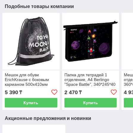
Подобные товары компании
Мешок для обуви
Папка для тетрадей 1
Мешо
ErichKrause с боковым
отделение, А4 Berlingo
отде
карманом 500х410мм
"Space Battle", 340*245*40
360
Space Travel
мм, пластик, на молнии
свет
5 390
2 470
4 9
₸
₸
карм
Купить
Купить
Акционные предложения и новинки