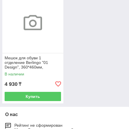
Мешок для обуви 1
отделение Berlingo "01
Design", 360*460мм,
вентиляционная сеточка ,
В наличии
светоотражающа
4 930
₸
Купить
О нас
Рейтинг не сформирован