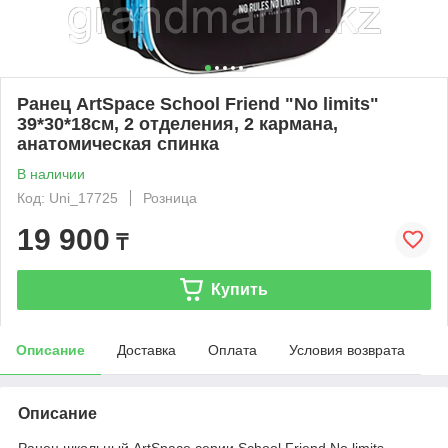
Ранец ArtSpace School Friend "No limits"
39*30*18см, 2 отделения, 2 кармана,
анатомическая спинка
В наличии
Код: Uni_17725
Розница
19 900
₸
Купить
Описание
Доставка
Оплата
Условия возврата
Описание
Ранец школьный ArtSpace серии School Friend No limits