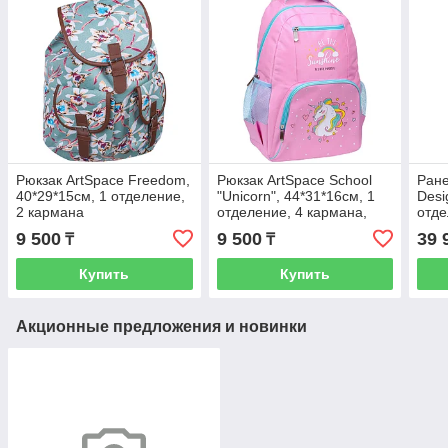
Рюкзак ArtSpace Freedom,
Рюкзак ArtSpace School
Ране
40*29*15см, 1 отделение,
"Unicorn", 44*31*16см, 1
Desi
2 кармана
отделение, 4 кармана,
отде
уплотн. спинка
анат
9 500
9 500
39 
₸
₸
Купить
Купить
Акционные предложения и новинки