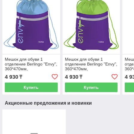
Мешок для обуви 1
Мешок для обуви 1
Мешо
отделение Berlingo "Envy",
отделение Berlingo "Envy",
отде
360*470мм,
360*470мм,
360
светоотражающая лента,
светоотражающая лента,
свет
4 930
4 930
4 9
₸
₸
карман на молнии, гол
карман на молнии, зел
карм
Купить
Купить
Акционные предложения и новинки