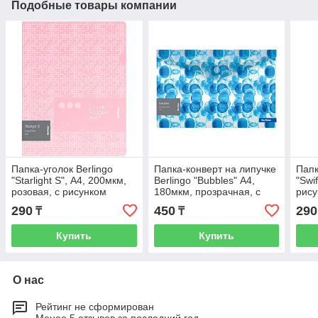
Подобные товары компании
Папка-уголок Berlingo
Папка-конверт на липучке
Папк
"Starlight S", А4, 200мкм,
Berlingo "Bubbles" А4,
"Swi
розовая, с рисунком
180мкм, прозрачная, с
рис
рисунком
290
450
290
₸
₸
Купить
Купить
О нас
Рейтинг не сформирован