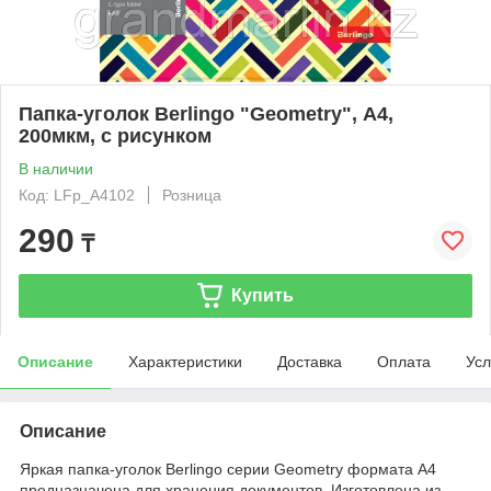
Папка-уголок Berlingo "Geometry", А4,
200мкм, с рисунком
В наличии
Код: LFp_A4102
Розница
290
₸
Купить
Описание
Характеристики
Доставка
Оплата
Усл
Описание
Яркая папка-уголок Berlingo серии Geometry формата А4
предназначена для хранения документов. Изготовлена из