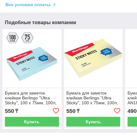
Все условия оплаты
Подобные товары компании
Бумага для заметок
Бумага для заметок
Бума
клейкая Berlingo "Ultra
клейкая Berlingo "Ultra
клей
Sticky", 100 х 75мм, 100л,
Sticky", 100 х 75мм, 100л,
AN18
пастель, голубой
пастель, желтый
л, 3
550
550
490
₸
₸
Купить
Купить