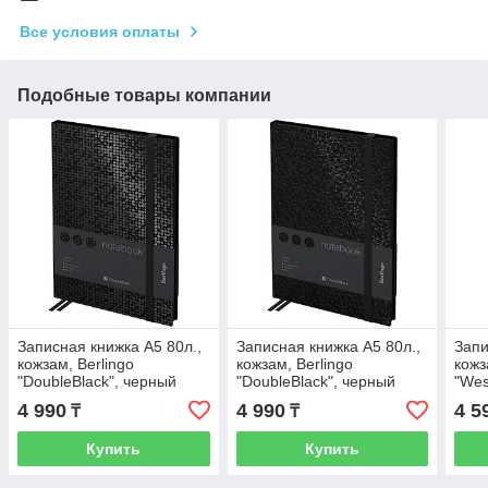
Все условия оплаты
Подобные товары компании
Записная книжка А5 80л.,
Записная книжка А5 80л.,
Запи
кожзам, Berlingo
кожзам, Berlingo
кожз
"DoubleBlack", черный
"DoubleBlack", черный
"Wes
срез, черная, с рисунком
срез, черная, с рисунком
рези
4 990
4 990
4 5
₸
₸
2
Купить
Купить