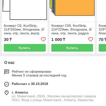
Конверт С6, KurtStrip,
Конверт С65, KurtStrip,
Конв
114*162мм, б/подсказа, б/
114*229мм, б/подсказа, б/
229*
окна, отр. лента, внутр.
окна, отр. лента, радуга
б/ок
Запечатка
(5цв.*2шт.)
запе
30
1 000
70
₸
₸
Купить
Купить
О нас
Рейтинг не сформирован
Менее 5 отзывов за последний год
Работает с 30.10.2018
г. Алматы
ул. Маметовой, 29/41. Магазин канцелярских товаров
HOLI. Вход с улицы Маметовой., Алматы, Казахстан