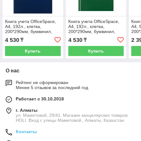
Книга учета OfficeSpace,
Книга учета OfficeSpace,
Книг
А4, 192л., клетка,
А4, 192л., клетка,
А4, 
200*290мм, бумвинил,
200*290мм, бумвинил,
200*
блок офсетный
цвет зеленый, блок
цвет
4 530
4 530
2 3
₸
₸
офсетный
офс
Купить
Купить
О нас
Рейтинг не сформирован
Менее 5 отзывов за последний год
Работает с 30.10.2018
г. Алматы
ул. Маметовой, 29/41. Магазин канцелярских товаров
HOLI. Вход с улицы Маметовой., Алматы, Казахстан
Контакты