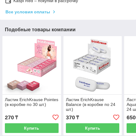
Kaspi Red – покупки в рассрочку
Все условия оплаты
Подобные товары компании
Ластик ErichKrause Pointes
Ластик ErichKrause
Ласт
(в коробке по 30 шт.)
Balance (в коробке по 24
Aqua
шт.)
24 ш
270
370
650
₸
₸
Купить
Купить