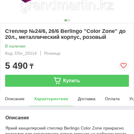
Степлер №24/6, 26/6 Berlingo "Color Zone" до
20л., металлический корпус, розовый
В наличии
Код: DSn_20114
Розница
5 490
₸
Купить
Описание
Характеристики
Доставка
Оплата
Ус
Описание
Яркий канцелярский степлер Berlingo Color Zone прекрасно
подходит для ежедневного использования на рабочем месте.