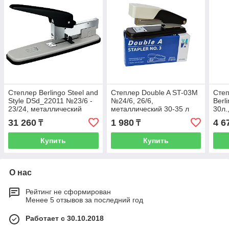
Степлер Berlingo Steel and
Степлер Double A ST-03M
Степ
Style DSd_22011 №23/6 -
№24/6, 26/6,
Berl
23/24, металлический
металлический 30-35 л
30л.
220л
корп
31 260
1 980
4 6
₸
₸
Купить
Купить
О нас
Рейтинг не сформирован
Менее 5 отзывов за последний год
Работает с 30.10.2018