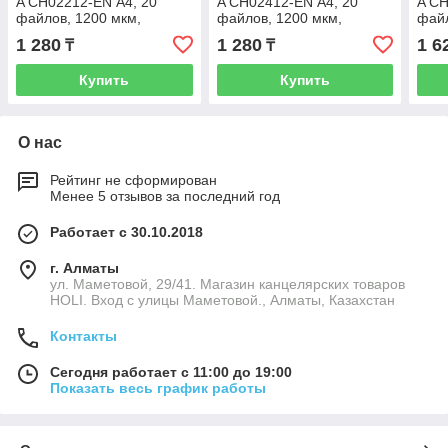
A CH02212-EN А4, 20
A CH02412-EN А4, 20
A CH
файлов, 1200 мкм,
файлов, 1200 мкм,
файл
пластиковая, голубой
пластиковая, красный
плас
1 280
1 280
1 6
₸
₸
Купить
Купить
О нас
Рейтинг не сформирован
Менее 5 отзывов за последний год
Работает с 30.10.2018
г. Алматы
ул. Маметовой, 29/41. Магазин канцелярских товаров
HOLI. Вход с улицы Маметовой., Алматы, Казахстан
Контакты
Сегодня работает с 11:00 до 19:00
Показать весь график работы