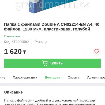
Папка с файлами Double A CH02214-EN А4, 40
файлов, 1200 мкм, пластиковая, голубой
В наличии
Код: KT0000592
Розница
1 620
₸
Купить
ние
Характеристики
Доставка
Оплата
Условия во
Описание
Папка с файлами - удобный и функциональный аксессуар
для работы и учебы. Предназначена для транспортировки,