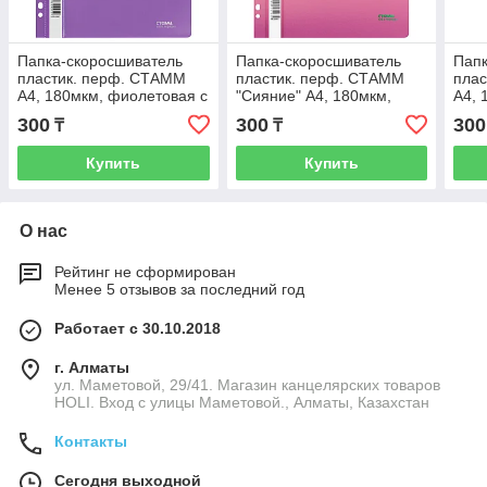
Папка-скоросшиватель
Папка-скоросшиватель
Папк
пластик. перф. СТАММ
пластик. перф. СТАММ
пла
А4, 180мкм, фиолетовая с
"Сияние" А4, 180мкм,
А4, 
прозр. верхом
розовый с прозр. верхом
проз
300
300
300
₸
₸
Купить
Купить
О нас
Рейтинг не сформирован
Менее 5 отзывов за последний год
Работает с 30.10.2018
г. Алматы
ул. Маметовой, 29/41. Магазин канцелярских товаров
HOLI. Вход с улицы Маметовой., Алматы, Казахстан
Контакты
Сегодня выходной