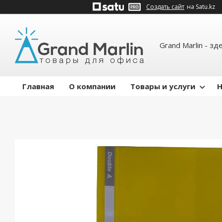
Создать сайт
на Satu.kz
Grand Marlin - зд
Главная
О компании
Товары и услуги
Н