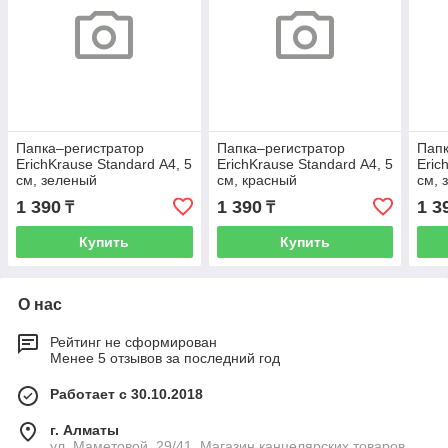
Папка–регистратор
Папка–регистратор
Папк
ErichKrause Standard А4, 5
ErichKrause Standard А4, 5
Eric
см, зеленый
см, красный
см, 
1 390
1 390
1 3
₸
₸
Купить
Купить
О нас
Рейтинг не сформирован
Менее 5 отзывов за последний год
Работает с 30.10.2018
г. Алматы
ул. Маметовой, 29/41. Магазин канцелярских товаров