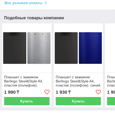
Все условия оплаты
Подобные товары компании
Планшет с зажимом
Планшет с зажимом
Пла
Berlingo Steel&Style A4,
Berlingo Steel&Style A4,
Berl
пластик (полифом),
пластик (полифом), синий
плас
серебристый металлик
чер
1 990
1 930
1 9
₸
₸
Купить
Купить