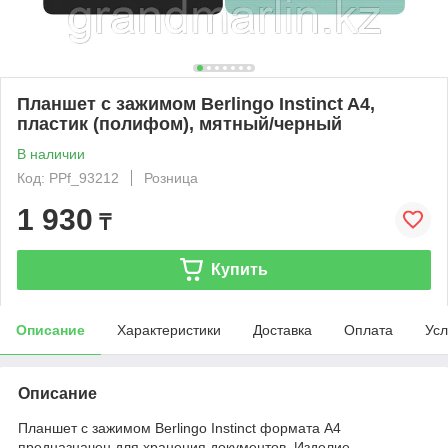
Планшет с зажимом Berlingo Instinct A4,
пластик (полифом), мятный/черный
В наличии
Код: PPf_93212
Розница
1 930
₸
Купить
Описание
Характеристики
Доставка
Оплата
Усл
Описание
Планшет с зажимом Berlingo Instinct формата А4
предназначен для хранения документов. Изделие