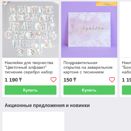
Наклейки для творчества
Поздравительная
Накл
"Цветочный алфавит"
открытка на акварельном
"Бох
тиснение серебро набор
картоне с тиснением
набо
33 шт 9х7х0,8 см 9498061
«Поздравляю», 10,7 х 8,8
949
1 190
150
1 1
₸
₸
см
Купить
Купить
Акционные предложения и новинки