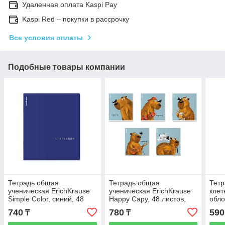
Удаленная оплата Kaspi Pay
Kaspi Red – покупки в рассрочку
Все условия оплаты
Подобные товары компании
Тетрадь общая
Тетрадь общая
Тетр
ученическая ErichKrause
ученическая ErichKrause
клет
Simple Color, синий, 48
Happy Capy, 48 листов,
обл
листов, клетка, ламинация
клетка, ламинация soft-
карт
740
780
590
₸
₸
soft-touch+в
touch+выборочный
лами