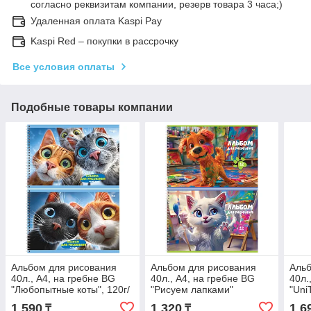
согласно реквизитам компании, резерв товара 3 часа;)
Удаленная оплата Kaspi Pay
Kaspi Red – покупки в рассрочку
Все условия оплаты
Подобные товары компании
Альбом для рисования
Альбом для рисования
Альб
40л., А4, на гребне BG
40л., А4, на гребне BG
40л.
"Любопытные коты", 120г/
"Рисуем лапками"
"Uni
м2
плас
1 590
1 320
1 6
₸
₸