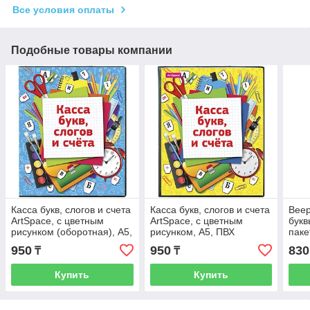
Все условия оплаты
Подобные товары компании
Касса букв, слогов и счета
Касса букв, слогов и счета
Веер
ArtSpace, c цветным
ArtSpace, c цветным
букв
рисунком (оборотная), А5,
рисунком, А5, ПВХ
паке
ПВХ
950
950
830
₸
₸
Купить
Купить