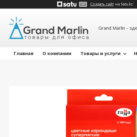
Создать сайт
на Satu.kz
Grand Marlin - зд
Главная
О компании
Товары и услуги
Н