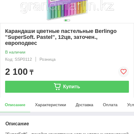
Карандаши цветные пастельные Berlingo
"SuperSoft. Pastel", 12цв, заточен.,
европодвес
В наличии
Код: SSP0112
Розница
2 100
₸
Купить
Описание
Характеристики
Доставка
Оплата
Усл
Описание
"SuperSoft" - линейка качественно новых цветных карандашей