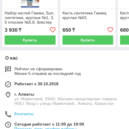
Набор кистей Гамма, 5шт.,
Кисть синтетика Гамма,
Кист
синтетика, круглые №1, 3,
круглая №01
кру
5 плоские №5,8, блистер
3 930
650
680
₸
₸
Купить
Купить
О нас
Рейтинг не сформирован
Менее 5 отзывов за последний год
Работает с 30.10.2018
г. Алматы
ул. Маметовой, 29/41. Магазин канцелярских товаров
HOLI. Вход с улицы Маметовой., Алматы, Казахстан
Контакты
Сегодня работает с 11:00 до 19:00
Показать весь график работы