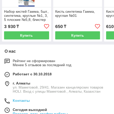
Набор кистей Гамма, 5шт.,
Кисть синтетика Гамма,
Кист
синтетика, круглые №1, 3,
круглая №01
кру
5 плоские №5,8, блистер
3 930
650
610
₸
₸
Купить
Купить
О нас
Рейтинг не сформирован
Менее 5 отзывов за последний год
Работает с 30.10.2018
г. Алматы
ул. Маметовой, 29/41. Магазин канцелярских товаров
HOLI. Вход с улицы Маметовой., Алматы, Казахстан
Контакты
Сегодня выходной
Показать весь график работы