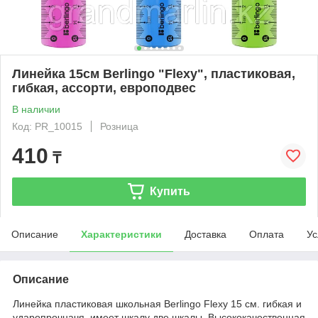
Линейка 15см Berlingo "Flexy", пластиковая,
гибкая, ассорти, европодвес
В наличии
Код: PR_10015
Розница
410
₸
Купить
Описание
Характеристики
Доставка
Оплата
Ус
Описание
Линейка пластиковая школьная Berlingo Flexy 15 см. гибкая и
ударопрочначя, имеет шкалу две шкалы. Высококачественная