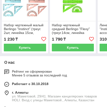
Набор чертежный малый
Набор чертежный
Лине
Berlingo "Instinct" (треуг.
средний Berlingo "Flexy"
"Ins
2шт, линейка 15см,
(треуг.14см, линейка
ассо
транспортир), ассорти
20см, трансп.) гибкий,
1 230
1 790
310
₸
₸
ассорти, европ.
Купить
Купить
О нас
Рейтинг не сформирован
Менее 5 отзывов за последний год
Работает с 30.10.2018
г. Алматы
ул. Маметовой, 29/41. Магазин канцелярских товаров
HOLI. Вход с улицы Маметовой., Алматы, Казахстан