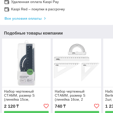
Удаленная оплата Kaspi Pay
Kaspi Red – покупки в рассрочку
Все условия оплаты
Подобные товары компании
Набор чертежный
Набор чертежный
Наб
СТАММ, размер S
СТАММ, размер S
Berli
(линейка 15см,
(линейка 16см, 2
2шт,
треугольник,
треугольника,
тран
2 120
740
1 2
₸
₸
транспортир),
транспортир),
металлический, черный, в
прозрачный, бесцветный,