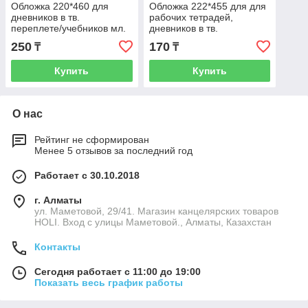
Обложка 220*460 для
Обложка 222*455 для для
дневников в тв.
рабочих тетрадей,
переплете/учебников мл.
дневников в тв.
классов/рабочих
переплете, дидактических
250
170
₸
₸
тетрадей/прописей/дид. м
материалов, униве
Купить
Купить
О нас
Рейтинг не сформирован
Менее 5 отзывов за последний год
Работает с 30.10.2018
г. Алматы
ул. Маметовой, 29/41. Магазин канцелярских товаров
HOLI. Вход с улицы Маметовой., Алматы, Казахстан
Контакты
Сегодня работает с 11:00 до 19:00
Показать весь график работы