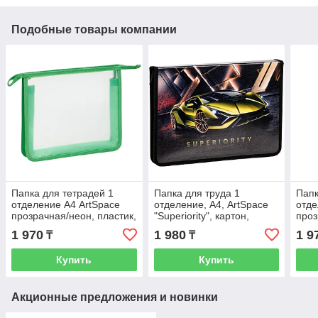
Подобные товары компании
Папка для тетрадей 1
Папка для труда 1
Папк
отделение А4 ArtSpace
отделение, А4, ArtSpace
отде
прозрачная/неон, пластик,
"Superiority", картон,
проз
на молнии
молния вокруг, откид.
плас
1 970
1 980
1 9
₸
₸
планка
Купить
Купить
Акционные предложения и новинки