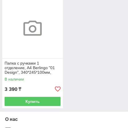
Папка с ручками 1
отделение, А4 Berlingo "01
Design", 340*245*100мм,
пластик, на молнии
В наличии
3 390
₸
Купить
О нас