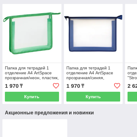
Папка для тетрадей 1
Папка для тетрадей 1
Папк
отделение А4 ArtSpace
отделение А4 ArtSpace
отде
прозрачная/неон, пластик,
прозрачная/синяя,
"Str
на молнии
пластик, на молнии
мол
1 970
1 970
2 6
₸
₸
Купить
Купить
Акционные предложения и новинки