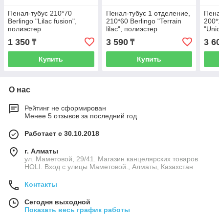
Пенал-тубус 210*70
Пенал-тубус 1 отделение,
Пена
Berlingo "Lilac fusion",
210*60 Berlingo "Terrain
200*
полиэстер
lilac", полиэстер
"Uni
допо
1 350
3 590
3 6
₸
₸
секц
Купить
Купить
О нас
Рейтинг не сформирован
Менее 5 отзывов за последний год
Работает с 30.10.2018
г. Алматы
ул. Маметовой, 29/41. Магазин канцелярских товаров
HOLI. Вход с улицы Маметовой., Алматы, Казахстан
Контакты
Сегодня выходной
Показать весь график работы