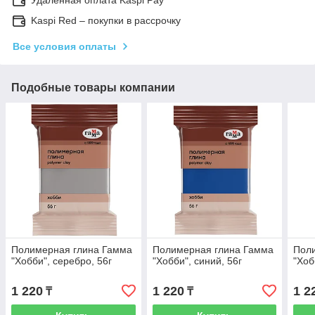
Kaspi Red – покупки в рассрочку
Все условия оплаты
Подобные товары компании
Полимерная глина Гамма
Полимерная глина Гамма
Пол
"Хобби", серебро, 56г
"Хобби", синий, 56г
"Хоб
1 220
1 220
1 2
₸
₸