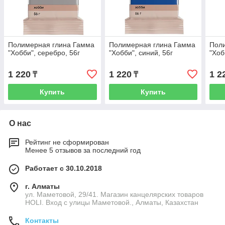
Полимерная глина Гамма
Полимерная глина Гамма
Пол
"Хобби", серебро, 56г
"Хобби", синий, 56г
"Хоб
1 220
1 220
1 2
₸
₸
Купить
Купить
О нас
Рейтинг не сформирован
Менее 5 отзывов за последний год
Работает с 30.10.2018
г. Алматы
ул. Маметовой, 29/41. Магазин канцелярских товаров
HOLI. Вход с улицы Маметовой., Алматы, Казахстан
Контакты