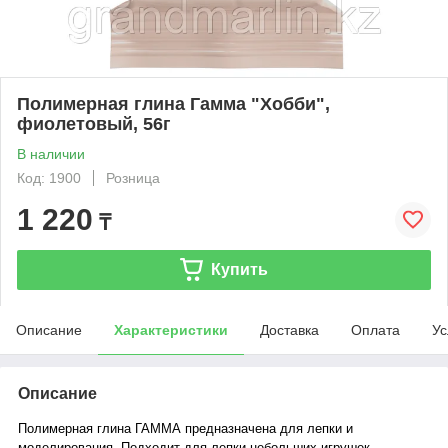
Полимерная глина Гамма "Хобби",
фиолетовый, 56г
В наличии
Код: 1900
Розница
1 220
₸
Купить
Описание
Характеристики
Доставка
Оплата
Ус
Описание
Полимерная глина ГАММА предназначена для лепки и
моделирования. Подходит для лепки небольших игрушек,