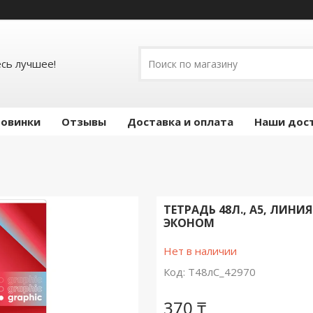
есь лучшее!
овинки
Отзывы
Доставка и оплата
Наши дос
ТЕТРАДЬ 48Л., А5, ЛИНИ
ЭКОНОМ
Нет в наличии
Код:
Т48лС_42970
370 ₸