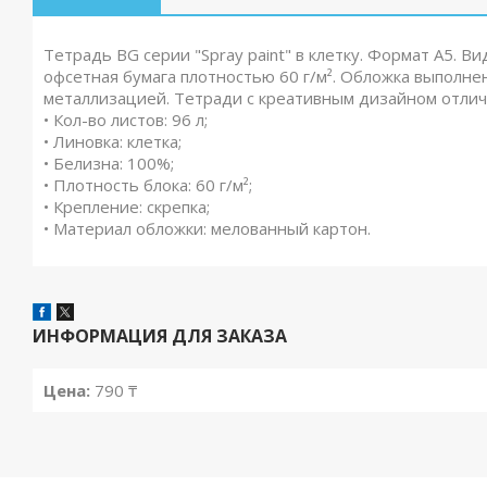
Тетрадь BG серии "Spray paint" в клетку. Формат А5. Ви
офсетная бумага плотностью 60 г/м². Обложка выполне
металлизацией. Тетради с креативным дизайном отлич
• Кол-во листов: 96 л;
• Линовка: клетка;
• Белизна: 100%;
• Плотность блока: 60 г/м²;
• Крепление: скрепка;
• Материал обложки: мелованный картон.
ИНФОРМАЦИЯ ДЛЯ ЗАКАЗА
Цена:
790 ₸