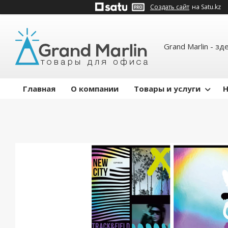
Создать сайт
на Satu.kz
Grand Marlin - зд
Главная
О компании
Товары и услуги
Н