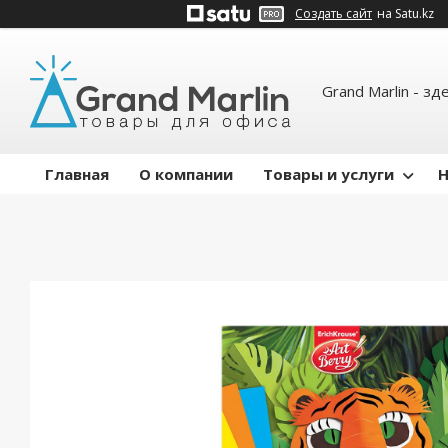
Создать сайт
на Satu.kz
Grand Marlin - зд
Главная
О компании
Товары и услуги
Н