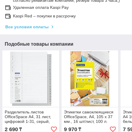
согласно реквизитам компании, резерв товара 3 часа;)
Удаленная оплата Kaspi Pay
Kaspi Red – покупки в рассрочку
Все условия оплаты
Подобные товары компании
Разделитель листов
Этикетки самоклеящиеся
Этик
OfficeSpace А4, 31 лист,
OfficeSpace, А4, 105 х 37
А4 1
цифровой 1-31, серый,
мм., 16 шт/лист, 100 л.
белы
пластиковый
70г/
2 690
9 970
7 5
₸
₸