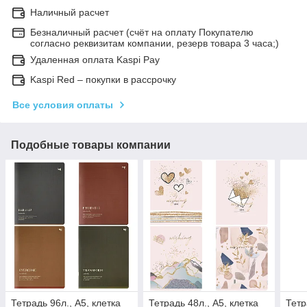
Наличный расчет
Безналичный расчет (счёт на оплату Покупателю
согласно реквизитам компании, резерв товара 3 часа;)
Удаленная оплата Kaspi Pay
Kaspi Red – покупки в рассрочку
Все условия оплаты
Подобные товары компании
Тетрадь 96л., А5, клетка
Тетрадь 48л., А5, клетка
Тетр