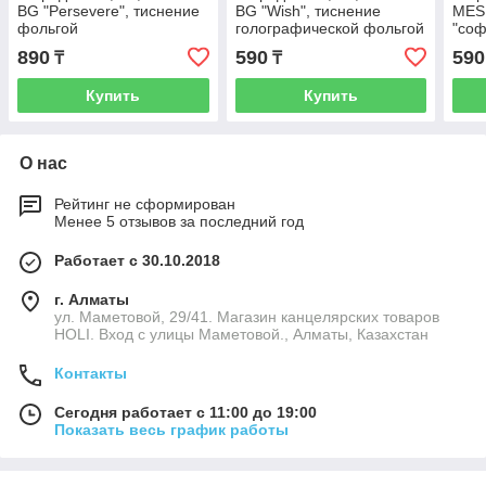
BG "Persevere", тиснение
BG "Wish", тиснение
MESH
фольгой
голографической фольгой
"соф
тисн
890
590
590
₸
₸
Купить
Купить
О нас
Рейтинг не сформирован
Менее 5 отзывов за последний год
Работает с 30.10.2018
г. Алматы
ул. Маметовой, 29/41. Магазин канцелярских товаров
HOLI. Вход с улицы Маметовой., Алматы, Казахстан
Контакты
Сегодня работает с 11:00 до 19:00
Показать весь график работы