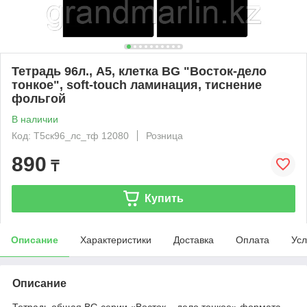
Тетрадь 96л., А5, клетка BG "Восток-дело
тонкое", soft-touch ламинация, тиснение
фольгой
В наличии
Код: Т5ск96_лс_тф 12080
Розница
890
₸
Купить
Описание
Характеристики
Доставка
Оплата
Усл
Описание
Тетрадь общая BG серии «Восток – дело тонкое» формата