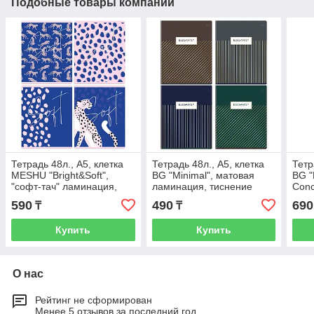
Подобные товары компании
Тетрадь 48л., А5, клетка
Тетрадь 48л., А5, клетка
Тетр
MESHU "Bright&Soft",
BG "Minimal", матовая
BG "
"софт-тач" ламинация,
ламинация, тиснение
Conc
тиснение фольгой
фольгой
лами
590
490
690
₸
₸
фол
Купить
Купить
О нас
Рейтинг не сформирован
Менее 5 отзывов за последний год