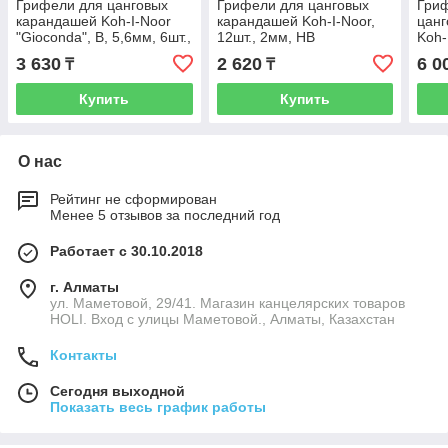
Грифели для цанговых
Грифели для цанговых
Гриф
карандашей Koh-I-Noor
карандашей Koh-I-Noor,
цанг
"Gioconda", В, 5,6мм, 6шт.,
12шт., 2мм, HB
Koh-
круглый, пластик короб.
5,6м
3 630
2 620
6 0
₸
₸
6шт.
Купить
Купить
О нас
Рейтинг не сформирован
Менее 5 отзывов за последний год
Работает с 30.10.2018
г. Алматы
ул. Маметовой, 29/41. Магазин канцелярских товаров
HOLI. Вход с улицы Маметовой., Алматы, Казахстан
Контакты
Сегодня выходной
Показать весь график работы