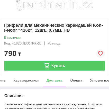
Грифели для механических карандашей Koh-
I-Noor "4162", 12шт., 0,7мм, HB
В наличии
Код: 41620HB007PKRU
Розница
790
₸
Купить
ние
Характеристики
Доставка
Оплата
Условия во
Описание
Запасные грифели для механических карандашей. Грифели
подходит как для чертежных, так и для оформительских