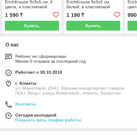
ErichKrause 9x9x5 см, 4
ErichKrause 9x9x5 см,
Eric
цвета, в пластиковой
белый, в пластиковой
цвет
подставке
подставке
1 590
1 190
990
₸
₸
Купить
Купить
О нас
Рейтинг не сформирован
Менее 5 отзывов за последний год
Работает с 30.10.2018
г. Алматы
ул. Маметовой, 29/41. Магазин канцелярских товаров
HOLI. Вход с улицы Маметовой., Алматы, Казахстан
Контакты
Сегодня выходной
Показать весь график работы