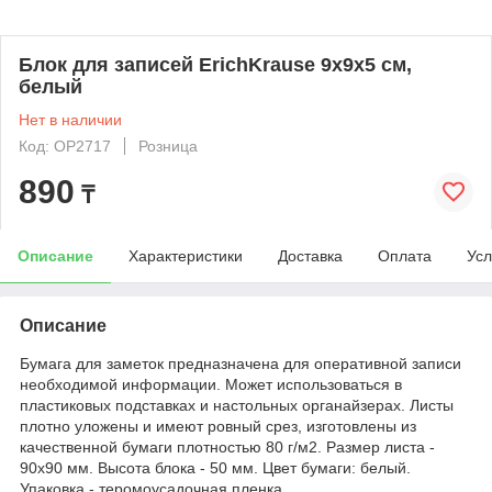
Блок для записей ErichKrause 9x9x5 см,
белый
Нет в наличии
Код: OP2717
Розница
890
₸
Описание
Характеристики
Доставка
Оплата
Усл
Описание
Бумага для заметок предназначена для оперативной записи
необходимой информации. Может использоваться в
пластиковых подставках и настольных органайзерах. Листы
плотно уложены и имеют ровный срез, изготовлены из
качественной бумаги плотностью 80 г/м2. Размер листа -
90х90 мм. Высота блока - 50 мм. Цвет бумаги: белый.
Упаковка - теромоусадочная пленка.